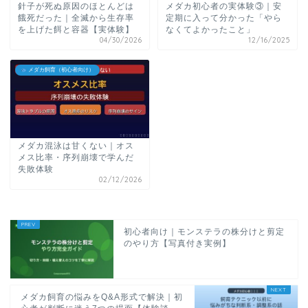
針子が死ぬ原因のほとんどは
メダカ初心者の実体験③｜安
餓死だった｜全滅から生存率
定期に入って分かった「やら
を上げた餌と容器【実体験】
なくてよかったこと」
04/30/2026
12/16/2025
メダカ飼育（初心者向け）
メダカ混泳は甘くない｜オス
メス比率・序列崩壊で学んだ
失敗体験
02/12/2026
初心者向け｜モンステラの株分けと剪定
のやり方【写真付き実例】
メダカ飼育の悩みをQ&A形式で解決｜初