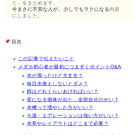
と」をまとめます。
今まさに不安な人が、少しでもラクになる
内容
にしました。
目次
この記事で伝えたいこと
メダカ初心者が最初につまずくポイントQ&A
水が濁ったけど大丈夫？
毎日水換えしないとダメ？
餌はどれくらいあげればいい？
星になる個体が出た…全部自分のせい？
水槽って増やした方がいい？
ろ過・エアレーションは強い方がいい？
水草やレイアウトはどこまで必要？