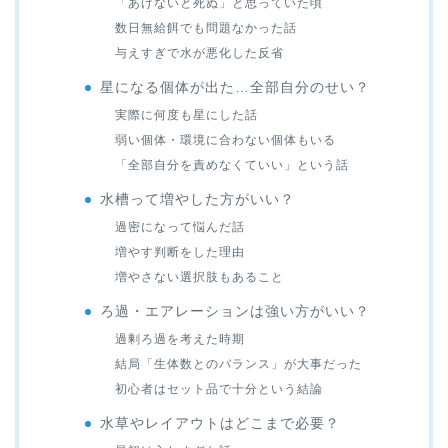
「あげないと死ぬ」と思っていた頃
数日無給餌でも問題なかった話
与えすぎで水が悪化した反省
星になる個体が出た…全部自分のせい？
実際に何度も星にした話
弱い個体・環境に合わない個体もいる
「全部自分を責めなくていい」という話
水槽って増やした方がいい？
過密になって悩んだ話
増やす判断をした理由
増やさない選択肢もあること
ろ過・エアレーションは強い方がいい？
過剰ろ過を考えた時期
結局「生体数とのバランス」が大事だった
初心者はセット品で十分という結論
水草やレイアウトはどこまで必要？