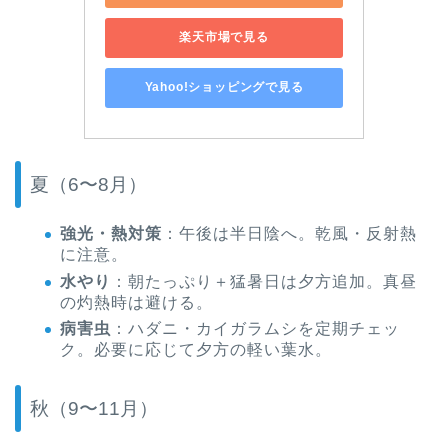
楽天市場で見る
Yahoo!ショッピングで見る
夏（6〜8月）
強光・熱対策
：午後は半日陰へ。乾風・反射熱
に注意。
水やり
：朝たっぷり＋猛暑日は夕方追加。真昼
の灼熱時は避ける。
病害虫
：ハダニ・カイガラムシを定期チェッ
ク。必要に応じて夕方の軽い葉水。
秋（9〜11月）