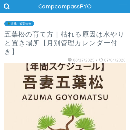
CampcompassRYO
盆栽・観葉植物
五葉松の育て方｜枯れる原因は水やり
と置き場所【月別管理カレンダー付
き】
08/17/2025
/
07/04/2026