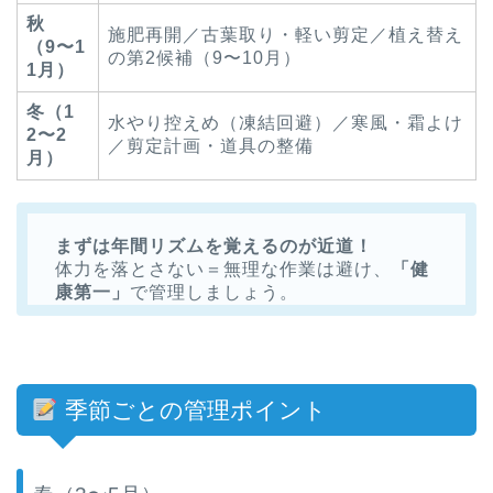
秋
施肥再開／古葉取り・軽い剪定／植え替え
（9〜1
の第2候補（9〜10月）
1月）
冬（1
水やり控えめ（凍結回避）／寒風・霜よけ
2〜2
／剪定計画・道具の整備
月）
まずは年間リズムを覚えるのが近道！
体力を落とさない＝無理な作業は避け、
「健
康第一」
で管理しましょう。
季節ごとの管理ポイント