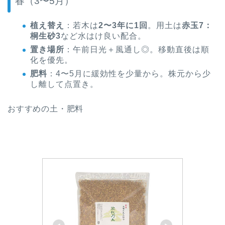
春（3〜5月）
植え替え
：若木は
2〜3年に1回
。用土は
赤玉7：
桐生砂3
など水はけ良い配合。
置き場所
：午前日光＋風通し◎。移動直後は順
化を優先。
肥料
：4〜5月に緩効性を少量から。株元から少
し離して点置き。
おすすめの土・肥料