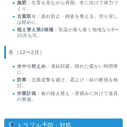
施肥
：生育を見ながら再開。冬に向けて体力づ
くり。
古葉取り
：蒸れ防止・樹姿を整える。切り戻し
は軽めに。
植え替え第2候補
：気温が落ち着く地域なら9〜
10月も可。
冬（12〜2月）
水やり控えめ
：凍結回避。晴れた暖かい時間帯
に。
防寒
：北風直撃を避け、霜よけ・鉢の断熱を検
討。
作業計画
：春の植え替え・芽摘みに向けて道具
の整備。
トラブル予防・対処