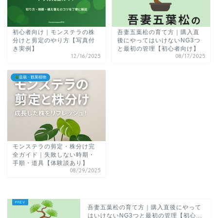
初心者向け｜モンステラの株
吾妻五葉松の育て方｜購入直
分けと剪定のやり方【写真付
後にやってはいけないNG3つ
き実例】
と最初の管理【初心者向け】
12/16/2025
08/17/2025
盆栽・観葉植物
モンステラの剪定・株分け完
全ガイド｜失敗しない時期・
手順・道具【体験談あり】
08/29/2025
吾妻五葉松の育て方｜購入直後にやって
はいけないNG3つと最初の管理【初心...