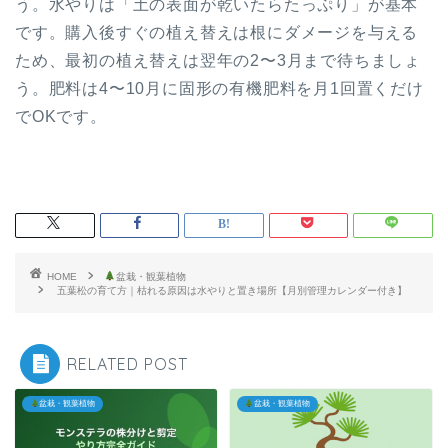
う。水やりは「土の表面が乾いたらたっぷり」が基本
です。購入後すぐの植え替えは根にダメージを与える
ため、最初の植え替えは翌年の2〜3月まで待ちましょ
う。肥料は4〜10月に固形の有機肥料を月1回置くだけ
でOKです。
HOME
盆栽・観葉植物
五葉松の育て方｜枯れる原因は水やりと置き場所【月別管理カレンダー付き】
RELATED POST
盆栽・観葉植物
盆栽・観葉植物