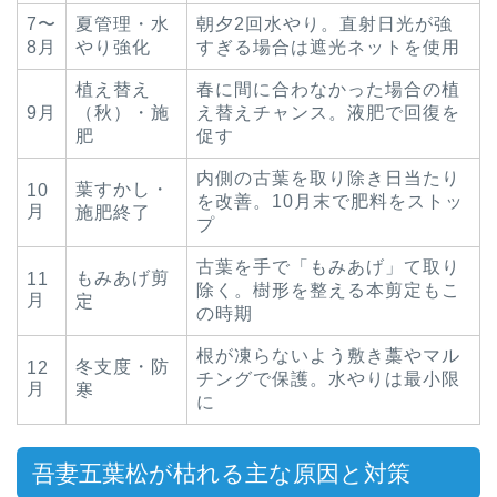
7〜
夏管理・水
朝夕2回水やり。直射日光が強
8月
やり強化
すぎる場合は遮光ネットを使用
植え替え
春に間に合わなかった場合の植
9月
（秋）・施
え替えチャンス。液肥で回復を
肥
促す
内側の古葉を取り除き日当たり
葉すかし・
10
を改善。10月末で肥料をストッ
月
施肥終了
プ
古葉を手で「もみあげ」て取り
もみあげ剪
11
除く。樹形を整える本剪定もこ
月
定
の時期
根が凍らないよう敷き藁やマル
冬支度・防
12
チングで保護。水やりは最小限
月
寒
に
吾妻五葉松が枯れる主な原因と対策