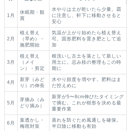
水やりは土が乾いたら少量。霜
休眠期・観
1月
に注意し、軒下に移動させると
賞
安心
植え替え
気温が上がり始めたら植え替え
2月
（早め）・
可。固形肥料を置き肥として追
施肥開始
加
植え替え
根洗いし古土を落として新しい
3月
（メイ
用土に。忌み枝の整理もこの時
ン）・剪定
期に
新芽（みど
水やり頻度を増やす。肥料はま
4月
り）の伸長
だ控えめに
新芽が5〜8cm伸びたタイミング
芽摘み（み
5月
で摘む。これが樹形を決める最
どり摘み）
重要作業
葉透かし・
蒸れを防ぐため風通しを確保。
6月
梅雨対策
半日陰に移動も有効