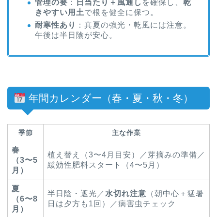
管理の要
：
日当たり＋風通し
を確保し、
乾
きやすい用土
で根を健全に保つ。
耐寒性あり
：真夏の強光・乾風には注意。
午後は半日陰が安心。
年間カレンダー（春・夏・秋・冬）
季節
主な作業
春
植え替え（3〜4月目安）／芽摘みの準備／
（3〜5
緩効性肥料スタート（4〜5月）
月）
夏
半日陰・遮光／
水切れ注意
（朝中心＋猛暑
（6〜8
日は夕方も1回）／病害虫チェック
月）