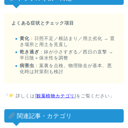
よくある症状とチェック項目
黄化
：日照不足／根詰まり／用土劣化 → 置
き場所と用土を見直し
乾き過ぎ
：鉢が小さすぎる／西日の直撃 →
半日陰＋保水性を調整
病害虫
：葉裏を点検。物理除去が基本、悪
化時は対策剤も検討
「
詳しくは[
観葉植物カテゴリ
]をご覧ください」
関連記事・カテゴリ