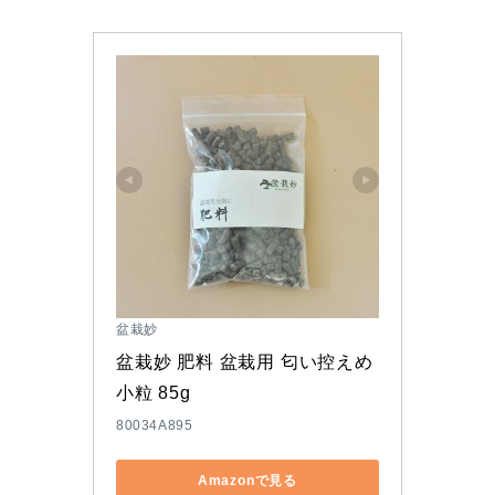
盆栽妙
盆栽妙 肥料 盆栽用 匂い控えめ
小粒 85g
80034A895
Amazonで見る