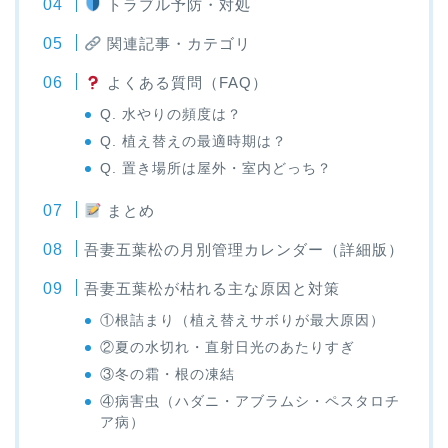
トラブル予防・対処
関連記事・カテゴリ
よくある質問（FAQ）
Q. 水やりの頻度は？
Q. 植え替えの最適時期は？
Q. 置き場所は屋外・室内どっち？
まとめ
吾妻五葉松の月別管理カレンダー（詳細版）
吾妻五葉松が枯れる主な原因と対策
①根詰まり（植え替えサボりが最大原因）
②夏の水切れ・直射日光のあたりすぎ
③冬の霜・根の凍結
④病害虫（ハダニ・アブラムシ・ペスタロチ
ア病）