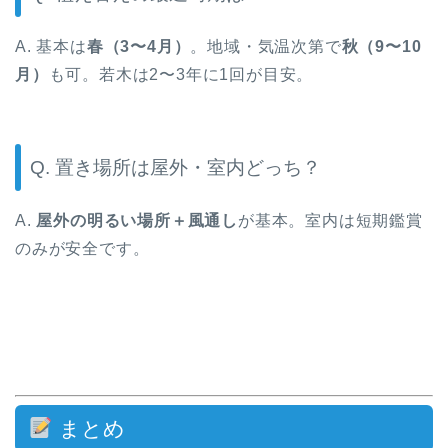
A. 基本は
春（3〜4月）
。地域・気温次第で
秋（9〜10
月）
も可。若木は2〜3年に1回が目安。
Q. 置き場所は屋外・室内どっち？
A.
屋外の明るい場所＋風通し
が基本。室内は短期鑑賞
のみが安全です。
まとめ