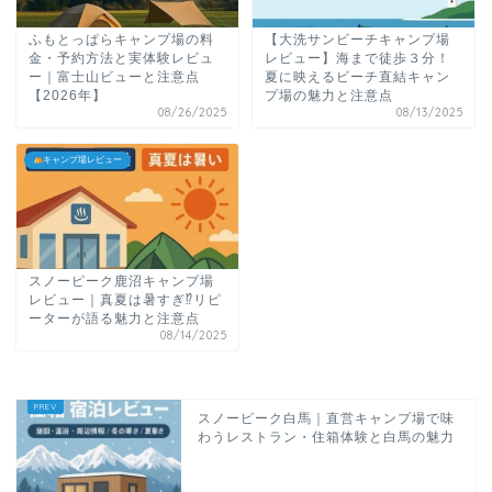
ふもとっぱらキャンプ場の料
【大洗サンビーチキャンプ場
金・予約方法と実体験レビュ
レビュー】海まで徒歩３分！
ー｜富士山ビューと注意点
夏に映えるビーチ直結キャン
【2026年】
プ場の魅力と注意点
08/26/2025
08/13/2025
キャンプ場レビュー
スノーピーク鹿沼キャンプ場
レビュー｜真夏は暑すぎ⁉リピ
ーターが語る魅力と注意点
08/14/2025
スノーピーク白馬｜直営キャンプ場で味
わうレストラン・住箱体験と白馬の魅力