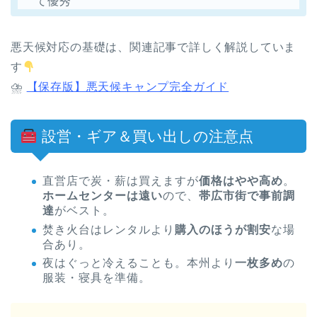
て優秀
悪天候対応の基礎は、関連記事で詳しく解説していま
す
⛈
【保存版】悪天候キャンプ完全ガイド
設営・ギア＆買い出しの注意点
直営店で炭・薪は買えますが
価格はやや高め
。
ホームセンターは遠い
ので、
帯広市街で事前調
達
がベスト。
焚き火台はレンタルより
購入のほうが割安
な場
合あり。
夜はぐっと冷えることも。本州より
一枚多め
の
服装・寝具を準備。