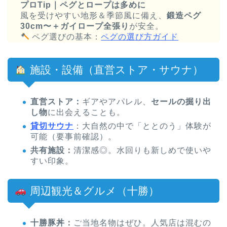
プロTip｜ペグとロープは多めに
風を受けやすい地形＆季節風に備え、
鍛造ペグ
30cm〜＋ガイロープ全張り
が安全。
ペグ選びの基本：
ペグの選び方ガイド
施設・設備（直営ストア・サウナ）
直営ストア：
ギアやアパレル、
セールの掘り出
し物
に出会えることも。
貸切サウナ
：大自然の中で「ととのう」体験が
可能（要事前確認）。
共有施設：
清潔感◎。水回りも新しめで使いや
すい印象。
周辺観光＆グルメ（十勝）
十勝豚丼：
ご当地名物はぜひ。人気店は混むの