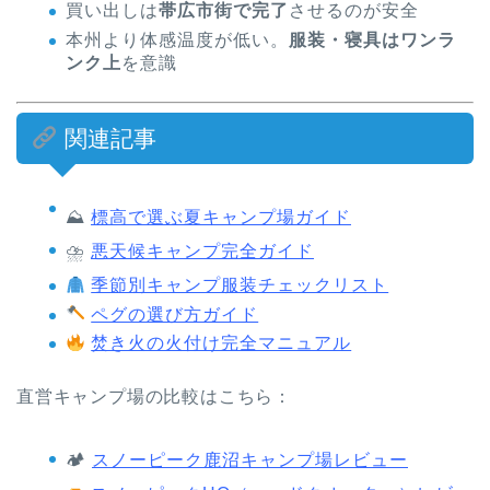
買い出しは
帯広市街で完了
させるのが安全
本州より体感温度が低い。
服装・寝具はワンラ
ンク上
を意識
関連記事
⛰
標高で選ぶ夏キャンプ場ガイド
⛈
悪天候キャンプ完全ガイド
季節別キャンプ服装チェックリスト
ペグの選び方ガイド
焚き火の火付け完全マニュアル
直営キャンプ場の比較はこちら：
🏕
スノーピーク鹿沼キャンプ場レビュー