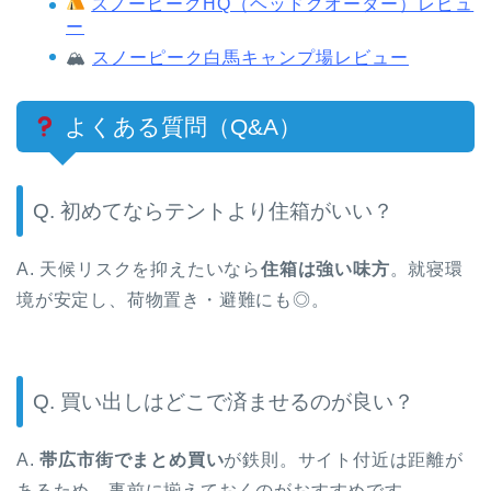
スノーピークHQ（ヘッドクオーター）レビュ
ー
🏔
スノーピーク白馬キャンプ場レビュー
よくある質問（Q&A）
Q. 初めてならテントより住箱がいい？
A. 天候リスクを抑えたいなら
住箱は強い味方
。就寝環
境が安定し、荷物置き・避難にも◎。
Q. 買い出しはどこで済ませるのが良い？
A.
帯広市街でまとめ買い
が鉄則。サイト付近は距離が
あるため、事前に揃えておくのがおすすめです。