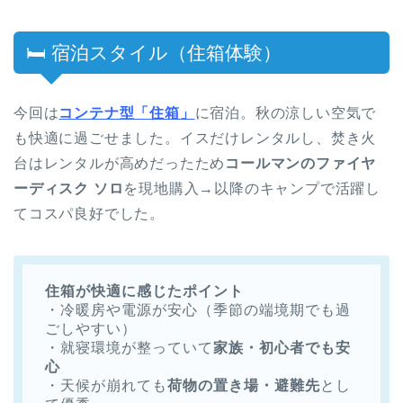
🛏 宿泊スタイル（住箱体験）
今回は
コンテナ型「住箱」
に宿泊。秋の涼しい空気で
も快適に過ごせました。イスだけレンタルし、焚き火
台はレンタルが高めだったため
コールマンのファイヤ
ーディスク ソロ
を現地購入→以降のキャンプで活躍し
てコスパ良好でした。
住箱が快適に感じたポイント
・冷暖房や電源が安心（季節の端境期でも過
ごしやすい）
・就寝環境が整っていて
家族・初心者でも安
心
・天候が崩れても
荷物の置き場・避難先
とし