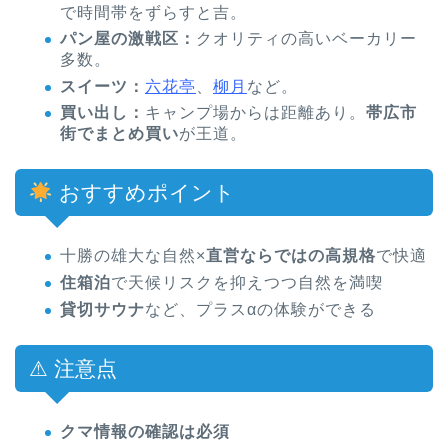
で時間帯をずらすと吉。
パン屋の激戦区：
クオリティの高いベーカリー
多数。
スイーツ：
六花亭
、
柳月
など。
買い出し：
キャンプ場からは距離あり。
帯広市
街でまとめ買い
が王道。
おすすめポイント
十勝の雄大な自然×
直営ならではの高規格
で快適
住箱泊
で天候リスクを抑えつつ自然を満喫
貸切サウナ
など、プラスαの体験ができる
⚠ 注意点
クマ情報の確認は必須