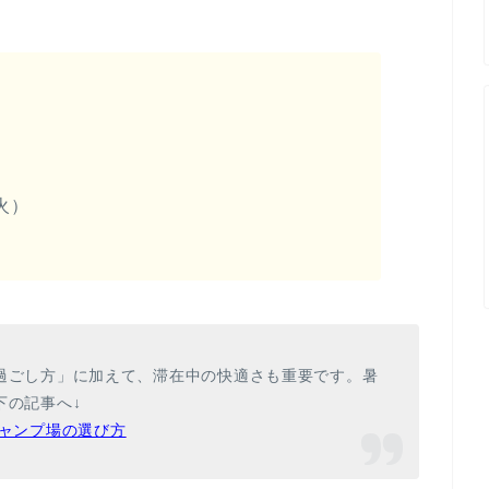
！
火）
過ごし方」に加えて、
滞在中の快適さ
も重要です。暑
下の記事へ↓
ャンプ場の選び方