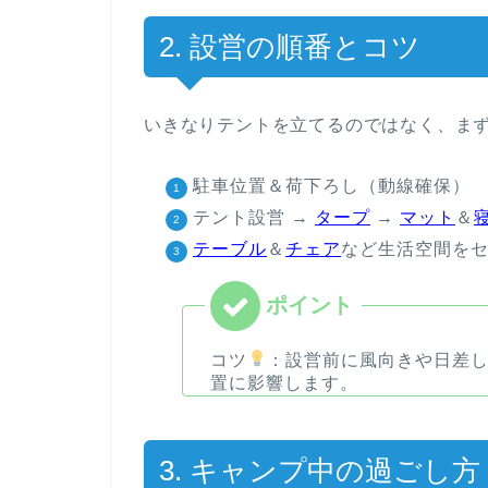
2. 設営の順番とコツ
いきなりテントを立てるのではなく、ま
駐車位置＆荷下ろし（動線確保）
テント設営 →
タープ
→
マット
＆
テーブル
＆
チェア
など生活空間を
コツ
：
設営前に風向きや日差
置に影響します。
3. キャンプ中の過ごし方