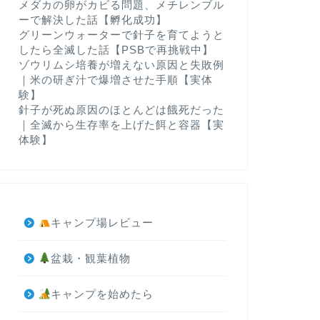
メダカの卵がカビる問題、メチレンブル
ーで解決した話【孵化成功】
グリーンウォーターで針子を育てようと
したら全滅した話【PSBで再挑戦中】
ゾウリムシ培養が増えない原因と失敗例
｜米の研ぎ汁で爆増させた手順【実体
験】
針子が死ぬ原因のほとんどは餓死だった
｜全滅から生存率を上げた餌と容器【実
体験】
キャンプ場レビュー
盆栽・観葉植物
キャンプを始めたら