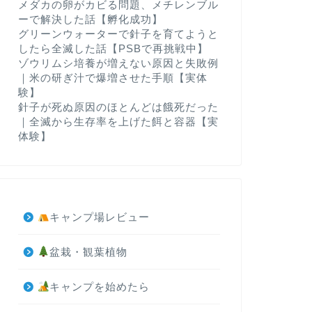
メダカの卵がカビる問題、メチレンブル
ーで解決した話【孵化成功】
グリーンウォーターで針子を育てようと
したら全滅した話【PSBで再挑戦中】
ゾウリムシ培養が増えない原因と失敗例
｜米の研ぎ汁で爆増させた手順【実体
験】
針子が死ぬ原因のほとんどは餓死だった
｜全滅から生存率を上げた餌と容器【実
体験】
キャンプ場レビュー
盆栽・観葉植物
キャンプを始めたら