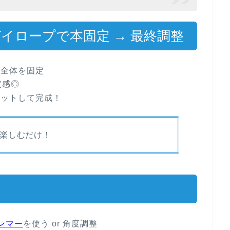
イロープで本固定 → 最終調整
ら全体を固定
定感◎
セットして完成！
楽しむだけ！
ンマー
を使う or 角度調整