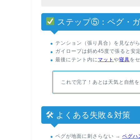
ステップ⑤：ペグ・ガ
テンション（張り具合）を見なが
ガイロープは斜め45度で張ると安
最後にテント内に
マット
や
寝具
を
これで完了！
あとは天気と自然を
🛠 よくある失敗＆対策
ペグが地面に刺さらない
→
ペグハ