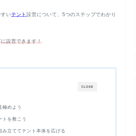
やすい
テント
設営
について、5つのステップでわかり
ズに設営できます！
CLOSE
見極めよう
ートを敷こう
組み立ててテント本体を広げる